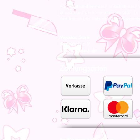
Ab Sofort sind wir auch Lokal für euch
Besucht uns gerne in unserem Store in
Wir freuen uns stets auf neue Bekannts
MiyoBoo Store
Bernwardstr. 9
31134 Hildesheim
Zahlungsarten