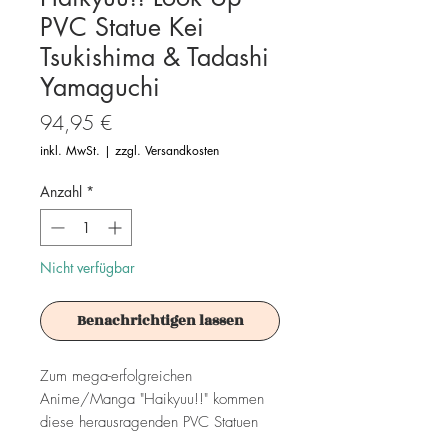
PVC Statue Kei
Tsukishima & Tadashi
Yamaguchi
Preis
94,95 €
inkl. MwSt.
|
zzgl. Versandkosten
Anzahl
*
Nicht verfügbar
Benachrichtigen lassen
Zum mega-erfolgreichen
Anime/Manga "Haikyuu!!" kommen
diese herausragenden PVC Statuen
aus der "Look Up"-Serie von