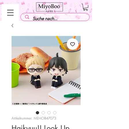
Artikelnummer: MEHO847073
Haikyuu!! Look Up