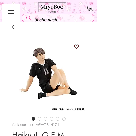
Artikelnummer: MEHO844171
Haikyu!! G.E.M.