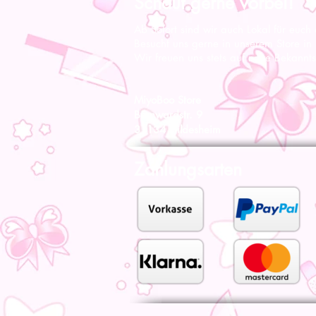
Schaut gerne vorbei!
Ab Sofort sind wir auch Lokal für euch
Besucht uns gerne in unserem Store in
Wir freuen uns stets auf neue Bekannts
MiyoBoo Store
Bernwardstr. 9
31134 Hildesheim
Zahlungsarten