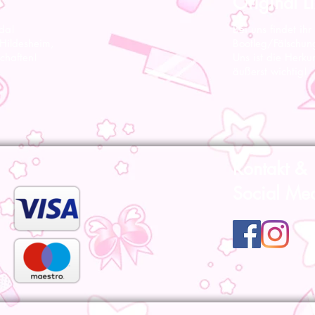
Original Li
 da!
Bei uns findet ihr
 Hildesheim,
Bootleg/Fälschun
chaften!
Uns ist die Herku
äußerst wichtig!
Kontakt &
Social Me