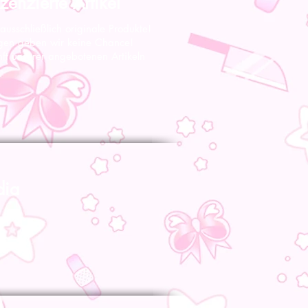
zenzierte Artikel
 ausschließlich originale Produkte!
gen geben wir keine Chance!
nft unserer angebotenen Artikeln
dia