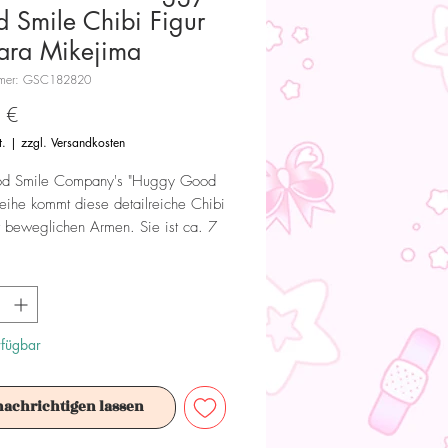
 Smile Chibi Figur
ra Mikejima
ummer: GSC182820
Preis
 €
t.
|
zzgl. Versandkosten
d Smile Company's "Huggy Good
Reihe kommt diese detailreiche Chibi
t beweglichen Armen. Sie ist ca. 7
und wird in einer Fensterbox
.
 Dieses Produkt ist kein Spielzeug.
ür Sammler ab 15+ Jahren geeignet.
rfügbar
nachrichtigen lassen