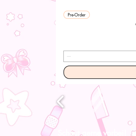
Pre-Order
Schaut gerne vorbei!