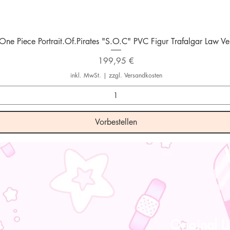
Schnellansicht
One Piece Portrait.Of.Pirates "S.O.C" PVC Figur Trafalgar Law Ver
Preis
199,95 €
inkl. MwSt.
|
zzgl. Versandkosten
Vorbestellen
Original Li