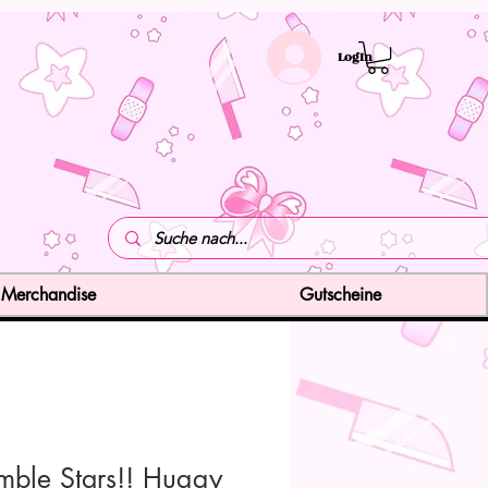
LogIn
Merchandise
Gutscheine
mble Stars!! Huggy