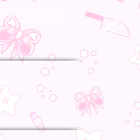
 ausschließlich originale Produkte!
gen geben wir keine Chance!
nft unserer angebotenen Artikeln
dia