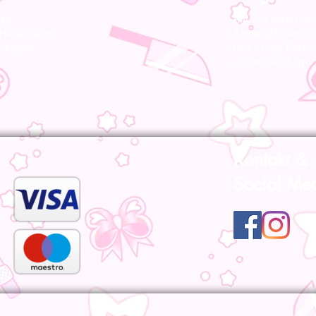
 da!
Bei uns findet ihr
 Hildesheim,
Bootleg/Fälschun
chaften!
Uns ist die Herku
äußerst wichtig!
Kontakt &
Social Me