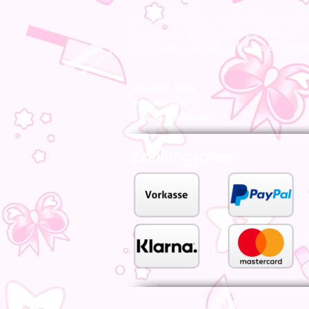
Ab Sofort sind wir auch Lokal für euch
Besucht uns gerne in unserem Store in
Wir freuen uns stets auf neue Bekannts
MiyoBoo Store
Bernwardstr. 9
31134 Hildesheim
Zahlungsarten