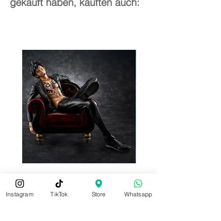
gekauft haben, kauften auch:
Instagram
TikTok
Store
Whatsapp
Pre-Order
Pre-Order