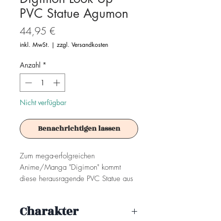
PVC Statue Agumon
Preis
44,95 €
inkl. MwSt.
|
zzgl. Versandkosten
Anzahl
*
Nicht verfügbar
Benachrichtigen lassen
Zum mega-erfolgreichen
Anime/Manga "Digimon" kommt
diese herausragende PVC Statue aus
der "Look Up"-Serie von MegaHouse.
Charakter
Die Statue ist ca. 11 cm groß und