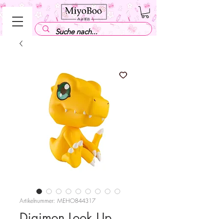
Artikelnummer: MEHO844317
Digimon Look Up