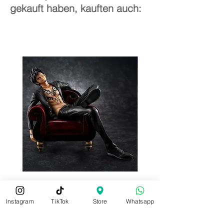
gekauft haben, kauften auch:
Instagram
TikTok
Store
Whatsapp
Pre-Order
Pre-Order