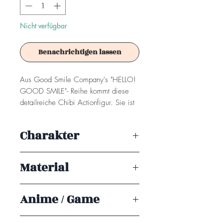
Nicht verfügbar
Benachrichtigen lassen
Aus Good Smile Company's "HELLO!
GOOD SMILE"- Reihe kommt diese
detailreiche Chibi Actionfigur. Sie ist
ca. 10 cm groß und wird in einer
Fensterbox geliefert.
Charakter
Achtung! Dieses Produkt ist kein
Inosuke Hashibira
Spielzeug. Es ist für Sammler ab 15+
Material
Jahren geeignet.
PVC
Anime / Game
Demon Slayer: Kimetsu no Yaiba