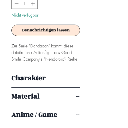
Nicht verfügbar
Benachrichtigen lassen
Zur Serie "Dandadan" kommt diese
detailreiche Actionfigur aus Good
Smile Company's "Nendoroid"- Reihe.
Sie ist ca. 10 cm groß und wird in
einer Fensterbox geliefert.
Charakter
Achtung! Dieses Produkt ist kein
Momo
Spielzeug. Es ist für Sammler ab 15+
Material
Jahren geeignet.
PVC
Anime / Game
Dandadan