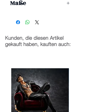
Maße
Jahren geeignet.
1/4
54 cm
Kunden, die diesen Artikel
gekauft haben, kauften auch: