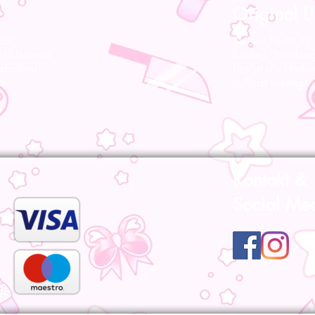
Original Li
 da!
Bei uns findet ihr
 Hildesheim,
Bootleg/Fälschun
chaften!
Uns ist die Herku
äußerst wichtig!
Kontakt &
Social Me