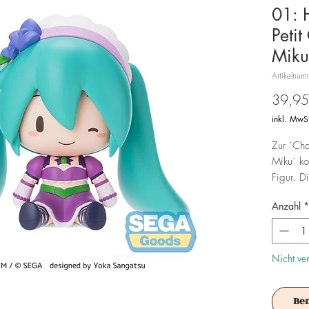
01: 
Petit
Miku
Artikelnu
39,95
inkl. MwS
Zur ´Cha
Miku´ ko
Figur. D
Anzahl
*
Achtung!
Es ist f
Nicht ve
Be