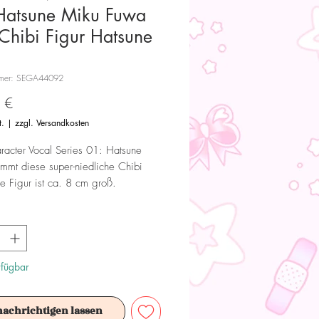
Hatsune Miku Fuwa
 Chibi Figur Hatsune
mmer: SEGA44092
Preis
 €
t.
|
zzgl. Versandkosten
racter Vocal Series 01: Hatsune
mmt diese super-niedliche Chibi
ie Figur ist ca. 8 cm groß.
 Dieses Produkt ist kein Spielzeug.
ür Sammler ab 15+ Jahren geeignet.
rfügbar
nachrichtigen lassen