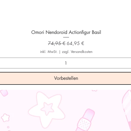
Schnellansicht
Omori Nendoroid Actionfigur Basil
Standardpreis
Sale-Preis
74,95 €
64,95 €
inkl. MwSt.
|
zzgl. Versandkosten
Vorbestellen