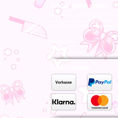
Schaut gerne vorbei!
Ab Sofort sind wir auch Lokal für euch
Besucht uns gerne in unserem Store in
Wir freuen uns stets auf neue Bekannts
MiyoBoo Store
Bernwardstr. 9
31134 Hildesheim
Zahlungsarten