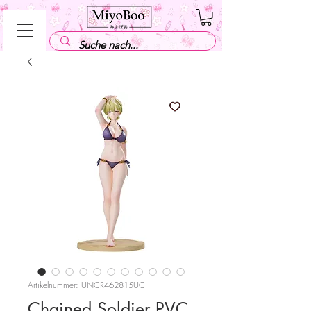
Artikelnummer: UNCR462815UC
Chained Soldier PVC