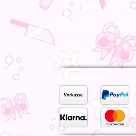
Schaut gerne vorbei!
Ab Sofort sind wir auch Lokal für euch
Besucht uns gerne in unserem Store in
Wir freuen uns stets auf neue Bekannts
MiyoBoo Store
Bernwardstr. 9
31134 Hildesheim
Zahlungsarten