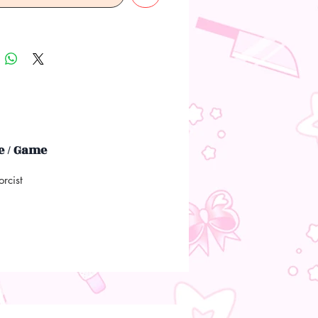
 / Game
orcist