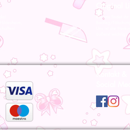
Original Li
 da!
Bei uns findet ihr
 Hildesheim,
Bootleg/Fälschun
chaften!
Uns ist die Herku
äußerst wichtig!
Kontakt &
Social Me