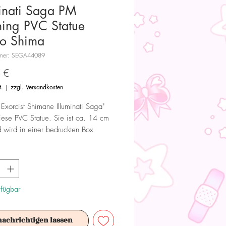
minati Saga PM
hing PVC Statue
o Shima
mmer: SEGA44089
Preis
 €
t.
|
zzgl. Versandkosten
 Exorcist Shimane Illuminati Saga"
ese PVC Statue. Sie ist ca. 14 cm
 wird in einer bedruckten Box
.
 Dieses Produkt ist kein Spielzeug.
ür Sammler ab 15+ Jahren geeignet.
rfügbar
nachrichtigen lassen