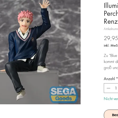
Illu
Perc
Renz
Artikelnu
29,95
inkl. MwS
Zu "Blue
kommt di
groß und
geliefert
Anzahl
*
Achtung!
Es ist f
Nicht ve
Be