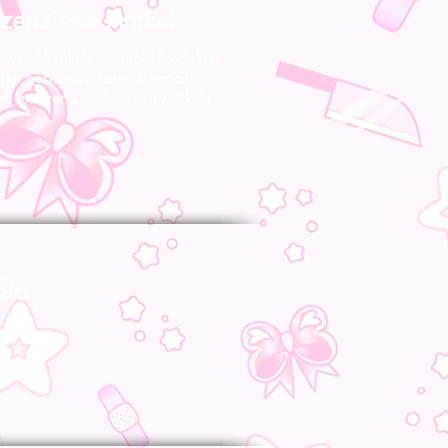
zenzierte Artikel
 ausschließlich originale Produkte!
gen geben wir keine Chance!
nft unserer angebotenen Artikeln
dia