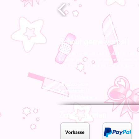
Schaut gerne vorbei!
Ab Sofort sind wir auch Lokal für euch
Besucht uns gerne in unserem Store in
Wir freuen uns stets auf neue Bekannts
MiyoBoo Store
Bernwardstr. 9
31134 Hildesheim
Zahlungsarten