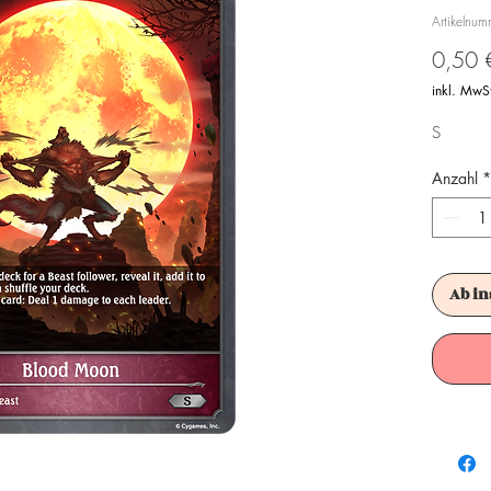
Artikelnu
0,50 
inkl. MwS
S
Anzahl
*
Ab in