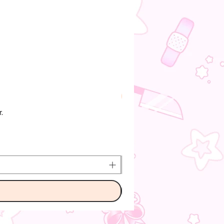
Pre-Order
.
O