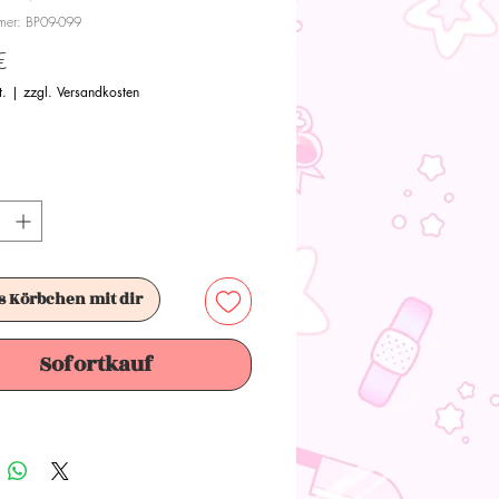
mmer: BP09-099
Preis
€
t.
|
zzgl. Versandkosten
s Körbchen mit dir
Sofortkauf