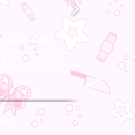
zenzierte Artikel
 ausschließlich originale Produkte!
gen geben wir keine Chance!
nft unserer angebotenen Artikeln
dia