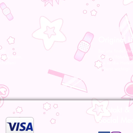
Original Li
 da!
Bei uns findet ihr
 Hildesheim,
Bootleg/Fälschun
chaften!
Uns ist die Herku
äußerst wichtig!
Kontakt &
Social Me