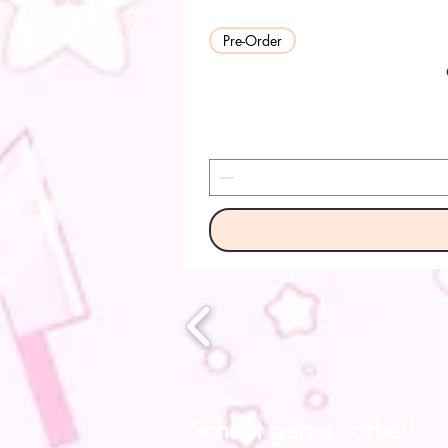
Pre-Order
Schaut gerne vorbei!