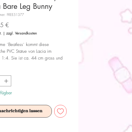
a Bare Leg Bunny
mmer: FREE51377
Preis
5 €
t.
|
zzgl. Versandkosten
me ´Beatless´ kommt diese
iche PVC Statue von Lacia im
1:4. Sie ist ca. 44 cm gross und
 Base in einer Fensterbox geliefert.
 Dieses Produkt ist kein Spielzeug.
ür Sammler ab 15+ Jahren geeignet.
rfügbar
nachrichtigen lassen