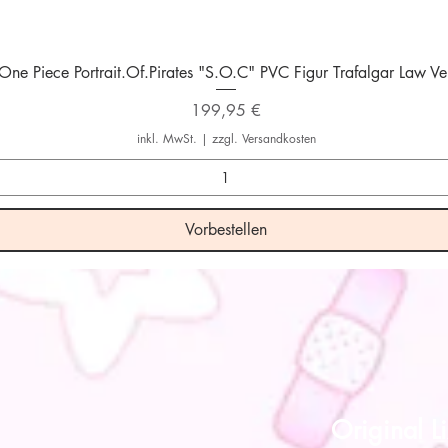
Schnellansicht
One Piece Portrait.Of.Pirates "S.O.C" PVC Figur Trafalgar Law Ver
Preis
199,95 €
inkl. MwSt.
|
zzgl. Versandkosten
Vorbestellen
Original Li