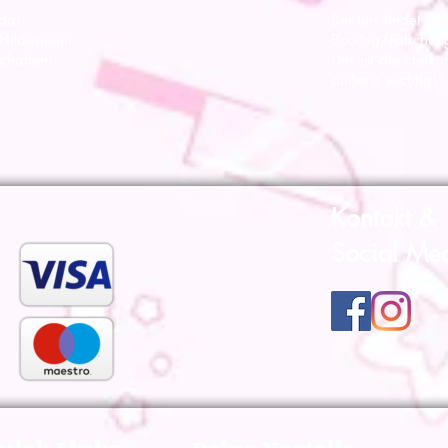
 da!
Bei uns findet ihr
 Hildesheim,
Bootleg/Fälschun
chaften!
Uns ist die Herku
äußerst wichtig!
Kontakt &
Social Me