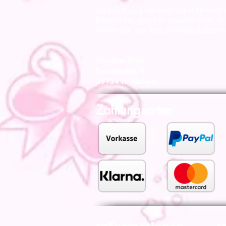
Ab Sofort sind wir auch Lokal für euch
Besucht uns gerne in unserem Store in
Wir freuen uns stets auf neue Bekannts
MiyoBoo Store
Bernwardstr. 9
31134 Hildesheim
Zahlungsarten