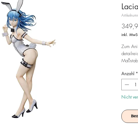
Laci
Artikelnu
349,9
inkl. MwS
Zum Ani
detailre
Maßstab 
wird mit
Anzahl
*
Achtung!
Es ist f
Nicht ve
Be