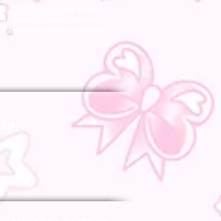
 ausschließlich originale Produkte!
gen geben wir keine Chance!
nft unserer angebotenen Artikeln
dia