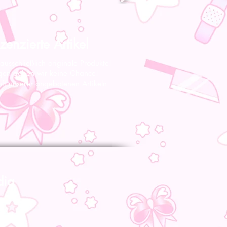
zenzierte Artikel
 ausschließlich originale Produkte!
gen geben wir keine Chance!
nft unserer angebotenen Artikeln
dia