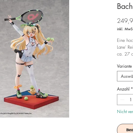
Bach
249,9
inkl. MwS
Eine hoc
Lane' Rei
ca. 27 c
Fensterbo
Variante
Achtung!
Auswä
Es ist f
Anzahl
*
Nicht ve
Be