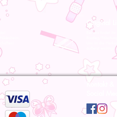
Original Li
 da!
Bei uns findet ihr
 Hildesheim,
Bootleg/Fälschun
chaften!
Uns ist die Herku
äußerst wichtig!
Kontakt &
Social Me