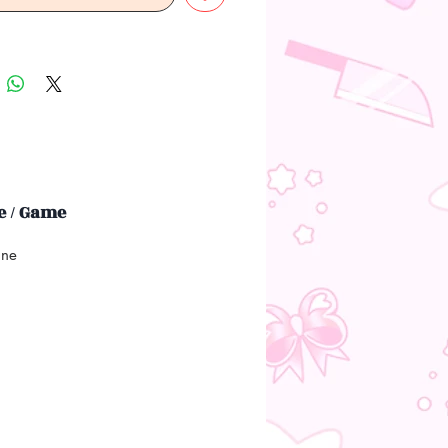
 / Game
ane