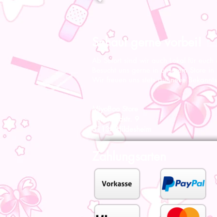
Schaut gerne vorbei!
Ab Sofort sind wir auch Lokal für euch
Besucht uns gerne in unserem Store in
Wir freuen uns stets auf neue Bekannts
MiyoBoo Store
Bernwardstr. 9
31134 Hildesheim
Zahlungsarten