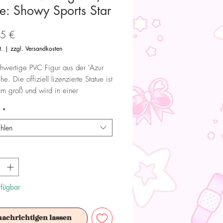
e: Showy Sports Star
Preis
5 €
t.
|
zzgl. Versandkosten
hwertige PVC Figur aus der 'Azur
he. Die offiziell lizenzierte Statue ist
m groß und wird in einer
x geliefert.
*
 Dieses Produkt ist kein Spielzeug.
hlen
ür Sammler ab 15+ Jahren geeignet.
rfügbar
nachrichtigen lassen