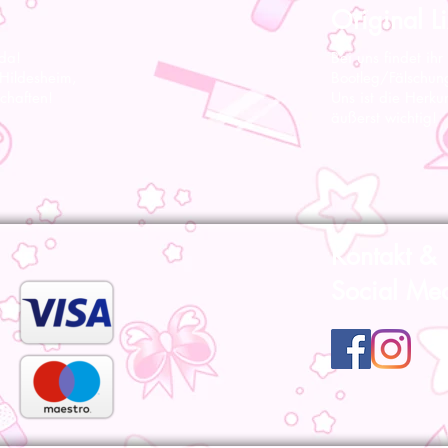
Original Li
 da!
Bei uns findet ihr
 Hildesheim,
Bootleg/Fälschun
chaften!
Uns ist die Herku
äußerst wichtig!
Kontakt &
Social Me