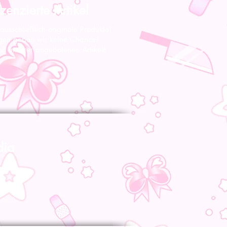
zenzierte Artikel
 ausschließlich originale Produkte!
gen geben wir keine Chance!
nft unserer angebotenen Artikeln
dia