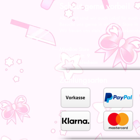
Schaut gerne vorbei!
Ab Sofort sind wir auch Lokal für euch
Besucht uns gerne in unserem Store in
Wir freuen uns stets auf neue Bekannts
MiyoBoo Store
Bernwardstr. 9
31134 Hildesheim
Zahlungsarten