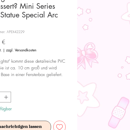
ssert? Mini Series
Statue Special Arc
mmer: APEX42229
Preis
 €
t.
|
zzgl. Versandkosten
ightst" kommt diese detailreiche PVC
Sie ist ca. 10 cm groß und wird
 Base in einer Fensterbox geliefert.
 Dieses Produkt ist kein Spielzeug.
ür Sammler ab 15+ Jahren geeignet.
rfügbar
nachrichtigen lassen