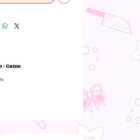
 / Game
hts