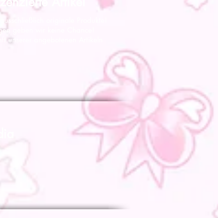
zenzierte Artikel
 ausschließlich originale Produkte!
gen geben wir keine Chance!
nft unserer angebotenen Artikeln
dia