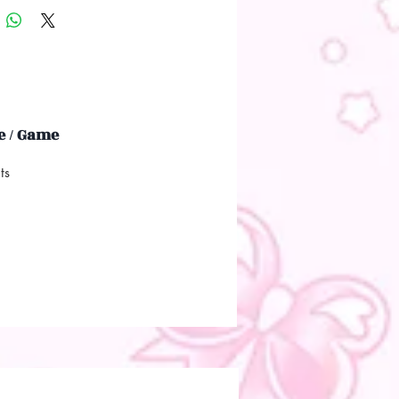
 / Game
hts