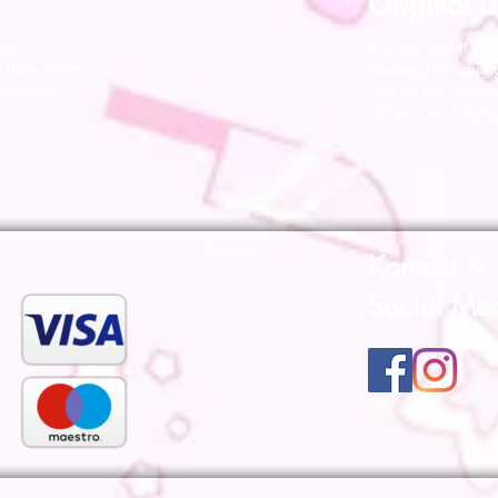
Original Li
 da!
Bei uns findet ihr
 Hildesheim,
Bootleg/Fälschun
chaften!
Uns ist die Herku
äußerst wichtig!
Kontakt &
Social Me