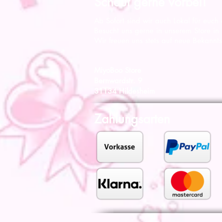
Schaut gerne vorbei!
Ab Sofort sind wir auch Lokal für euch
Besucht uns gerne in unserem Store in
Wir freuen uns stets auf neue Bekannts
MiyoBoo Store
Bernwardstr. 9
31134 Hildesheim
Zahlungsarten