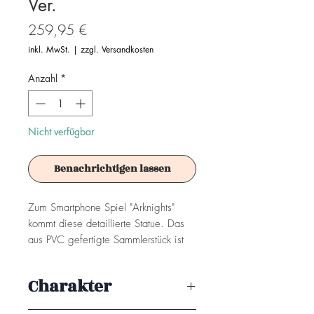
Ver.
Preis
259,95 €
inkl. MwSt.
|
zzgl. Versandkosten
Anzahl
*
Nicht verfügbar
Benachrichtigen lassen
Zum Smartphone Spiel "Arknights"
kommt diese detaillierte Statue. Das
aus PVC gefertigte Sammlerstück ist
ca. 25 cm groß und wird mit einer
Base in einer Fensterbox geliefert.
Charakter
Achtung! Dieses Produkt ist kein