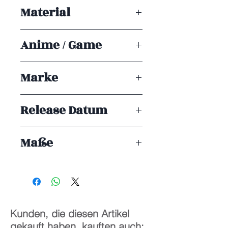
Kal'tsit
Spielzeug. Es ist für Sammler ab 15+
Material
Jahren geeignet.
PVC
Anime / Game
Arknights
Marke
APEX
Release Datum
ENDE 09/2026
Maße
25 cm
Kunden, die diesen Artikel
gekauft haben, kauften auch: