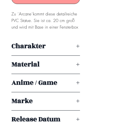
Zu ´Arcane´kommt diese detailreiche
PVC Statue. Sie ist ca. 20 cm groß
und wird mit Base in einer Fensterbox
geliefert.
Charakter
Achtung! Dieses Produkt ist kein
Spielzeug. Es ist für Sammler ab 15+
Champion Viktor
Jahren geeignet.
Material
PVC
Anime / Game
Arcane
Marke
Good Smile Company
Release Datum