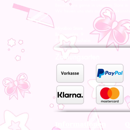
Besucht uns gerne in unserem Store in
Wir freuen uns stets auf neue Bekannts
MiyoBoo Store
Bernwardstr. 9
31134 Hildesheim
Zahlungsarten
Informationen
Q