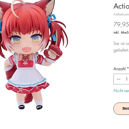
Acti
Artikeln
79,95
inkl. MwS
Sie ist 
geliefert
Achtung!
Anzahl
*
Es ist f
Nicht ve
Be