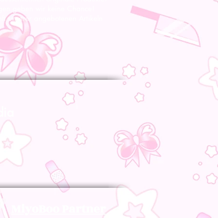
gen geben wir keine Chance!
nft unserer angebotenen Artikeln
dia
MiyoBoo Partner