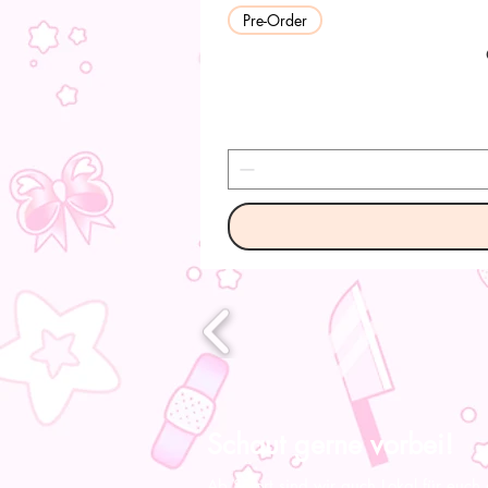
Pre-Order
Schaut gerne vorbei!
Ab Sofort sind wir auch Lokal für euch