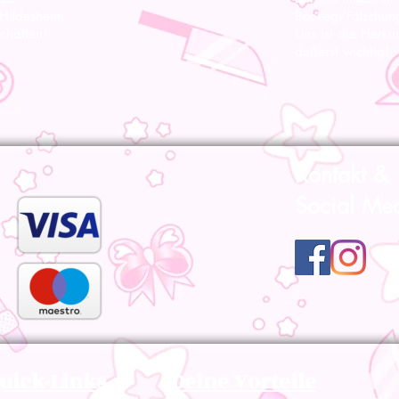
 Hildesheim,
Bootleg/Fälschun
chaften!
Uns ist die Herku
äußerst wichtig!
Kontakt &
Social Me
uick-Links
Deine Vorteile