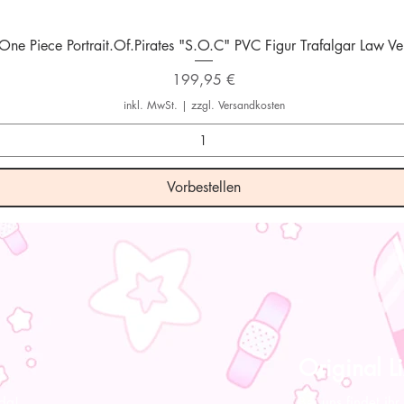
Schnellansicht
One Piece Portrait.Of.Pirates "S.O.C" PVC Figur Trafalgar Law Ver
Preis
199,95 €
inkl. MwSt.
|
zzgl. Versandkosten
Vorbestellen
Original Li
 da!
Bei uns findet ihr