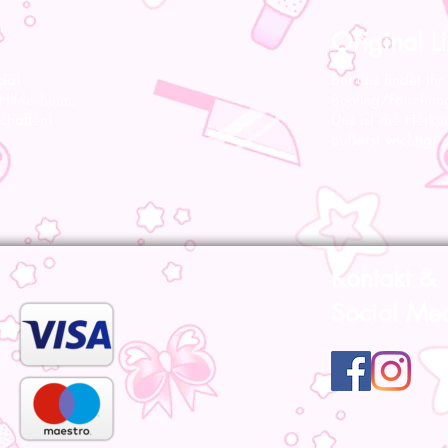
Original Li
 da!
Bei uns findet ihr
 Hildesheim,
Bootleg/Fälschun
chaften!
Uns ist die Herku
äußerst wichtig!
Kontakt &
Social Me