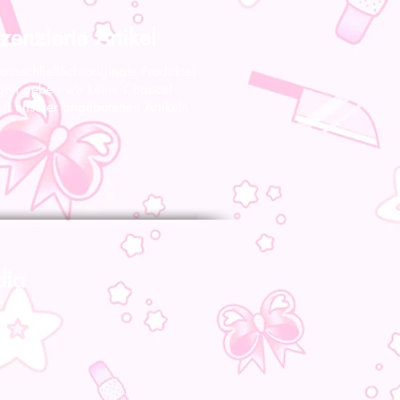
zenzierte Artikel
 ausschließlich originale Produkte!
gen geben wir keine Chance!
nft unserer angebotenen Artikeln
dia