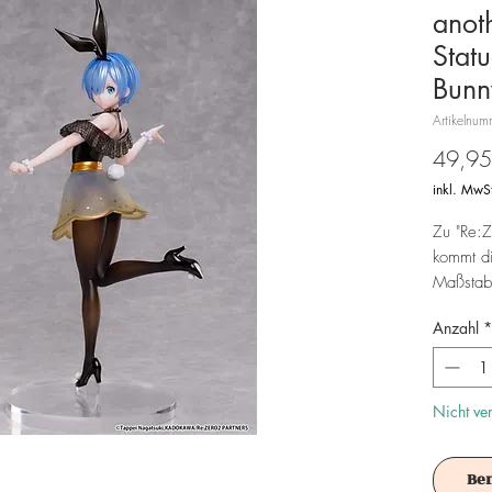
anot
Stat
Bunn
Artikelnu
49,95
inkl. MwS
Zu "Re:Z
kommt di
Maßstab
wird in e
Anzahl
*
Achtung!
Es ist f
Nicht ve
Be