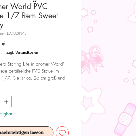
her World PVC
ue 1/7 Rem Sweet
y
mmer: ELCO28343
Preis
 €
t.
|
zzgl. Versandkosten
ero Starting Life in another World"
ese detailreiche PVC Statue im
 1/7. Sie ist ca. 26 cm groß und
iner Fensterbox geliefert.
 Dieses Produkt ist kein Spielzeug.
ür Sammler ab 15+ Jahren geeignet.
rfügbar
nachrichtigen lassen