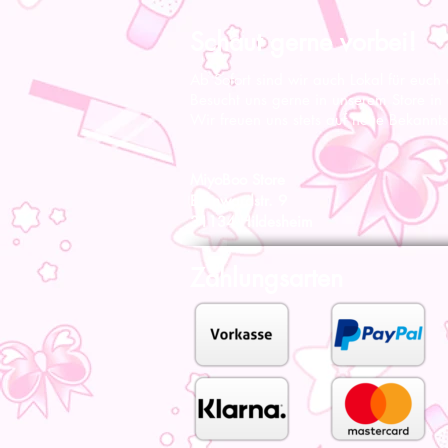
Schaut gerne vorbei!
Ab Sofort sind wir auch Lokal für euch
Besucht uns gerne in unserem Store in
Wir freuen uns stets auf neue Bekannts
MiyoBoo Store
Bernwardstr. 9
31134 Hildesheim
Zahlungsarten